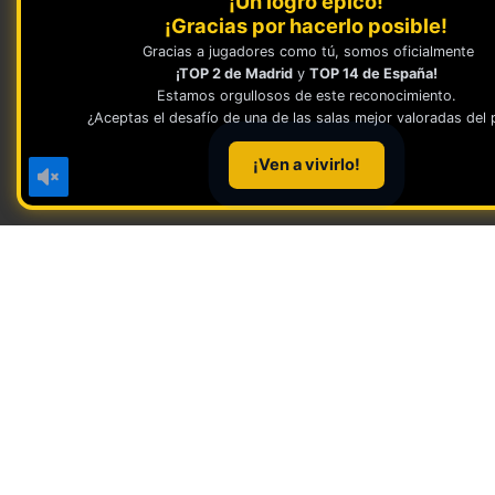
¡Un logro épico!
¡Gracias por hacerlo posible!
Gracias a jugadores como tú, somos oficialmente
¡TOP 2 de Madrid
y
TOP 14 de España!
Estamos orgullosos de este reconocimiento.
¿Aceptas el desafío de una de las salas mejor valoradas del 
¡Ven a vivirlo!