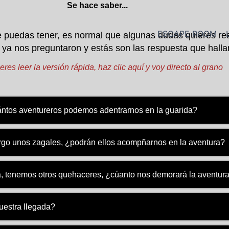
Se hace saber...
ESCAPE ROOM – 
 puedas tener, es normal que algunas dudas quieres res
 ya nos preguntaron y estás son las respuesta que halla
eres leer la versión rápida, haz clic aquí y voy directo al grano
ntos aventureros podemos adentrarnos en la guarida?
rgo unos zagales, ¿podrán ellos acompñarnos en la aventura?
, tenemos otros quehaceres, ¿cúanto nos demorará la aventur
uestra llegada?