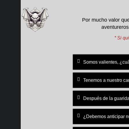
Ir
al
contenido
Por mucho valor que
aventureros
* Si qui
Somos valientes, ¿cuá
Tenemos a nuestro ca
Después de la guarida
¿Debemos anticipar n